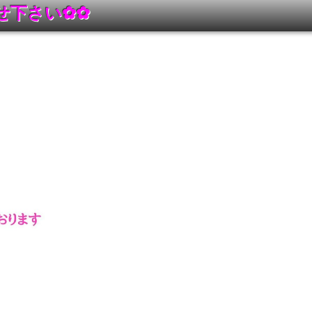
せ下さい
✿✿