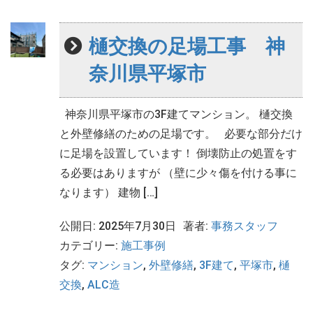
樋交換の足場工事 神
奈川県平塚市
神奈川県平塚市の3F建てマンション。 樋交換
と外壁修繕のための足場です。 必要な部分だけ
に足場を設置しています！ 倒壊防止の処置をす
る必要はありますが （壁に少々傷を付ける事に
なります） 建物 […]
公開日: 2025年7月30日
著者:
事務スタッフ
カテゴリー:
施工事例
タグ:
マンション
,
外壁修繕
,
3F建て
,
平塚市
,
樋
交換
,
ALC造