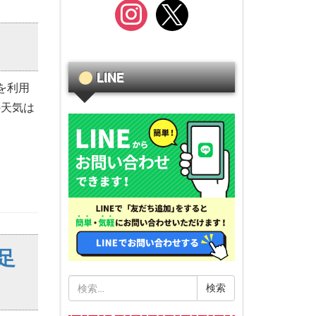
instagram
x
LINE
を利用
の天気は
足
検
索: