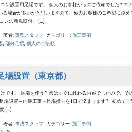
コン設置用足場です。 個人のお客様からのご依頼でした? エ
いる場合が多いかと思いますので、極力お客様のご希望に添え
ンの新規取付・ […]
日
著者:
事務スタッフ
カテゴリー:
施工事例
場
,
部分足場
,
個人のご依頼
足場設置（東京都）
けです。 足場を使う作業はすぐに終わる内容でしたので、そ
 足場設置～内装工事～足場撤去を1日で済ませます? 初めてご
 […]
日
著者:
事務スタッフ
カテゴリー:
施工事例
部足場