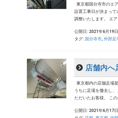
東京都国分寺市のエア
設置工事日が決まって
調整いたします。 エアコ
公開日: 2021年6月19
タグ:
国分寺市
,
外部足
店舗内へ
東京都内の店舗足場架
うちに足場を撤去し、
ただいたお客様。 この度
公開日: 2021年6月17
タグ:
店舗
,
東京都
,
内