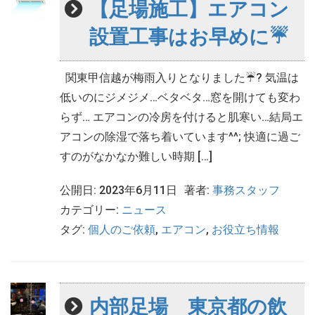
【足場施工】エアコン
設置工事はお早めに☔
関東甲信越が梅雨入りとなりました☔? 気温は
低いのにジメジメ…ベタベタ…窓を開けても変わ
らず… エアコンの冷房を付けると肌寒い…結局エ
アコンの除湿で落ち着いています^^; 快適に過ご
すのがなかなか難しい時期 […]
公開日: 2023年6月11日
著者:
事務スタッフ
カテゴリー:
ニュース
タグ:
個人のご依頼
,
エアコン
,
お役立ち情報
内部足場 東京都の飲