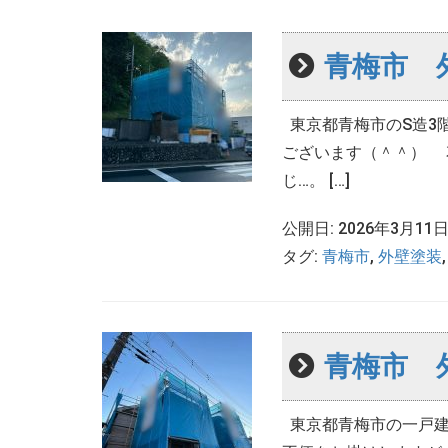
青梅市 
東京都青梅市のS造3
ございます（＾＾） 花
じ…。 […]
公開日: 2026年3月11
タグ:
青梅市
,
外壁塗装
青梅市 
東京都青梅市の一戸建