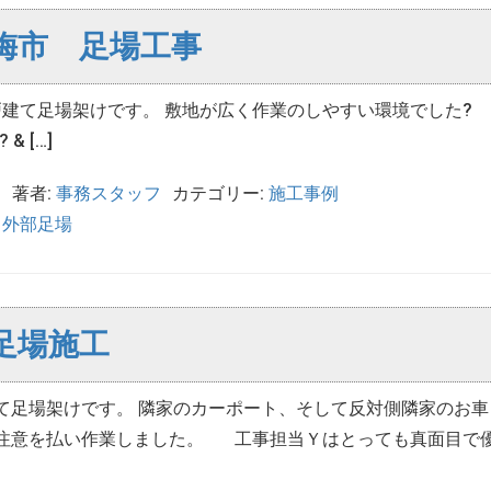
梅市 足場工事
て足場架けです。 敷地が広く作業のしやすい環境でした?
 […]
日
著者:
事務スタッフ
カテゴリー:
施工事例
,
外部足場
足場施工
て足場架けです。 隣家のカーポート、そして反対側隣家のお車
注意を払い作業しました。 工事担当Ｙはとっても真面目で