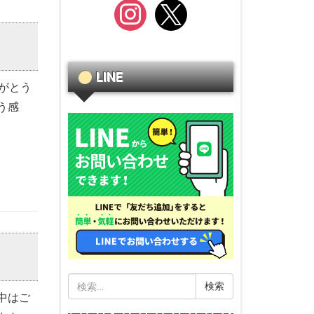
instagram
x
LINE
がとう
う感
検
中はご
索: