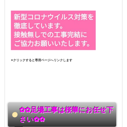
※クリックすると専用ページへリンクします
✿✿足場工事は桜華にお任せ下
さい
✿✿