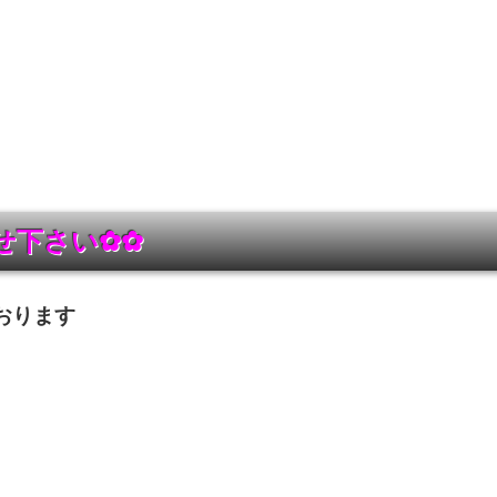
せ下さい
✿✿
ております