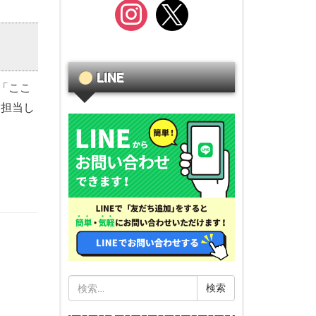
instagram
x
LINE
「ここ
回担当し
検
索: